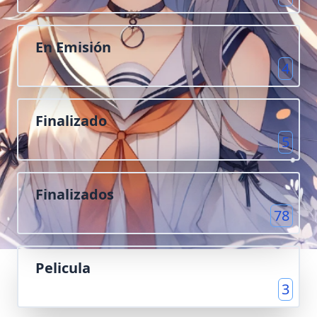
En Emisión
4
Finalizado
5
Finalizados
78
Pelicula
3