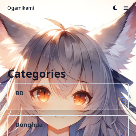
Ogamikami
Categories
BD
9
Donghua
2