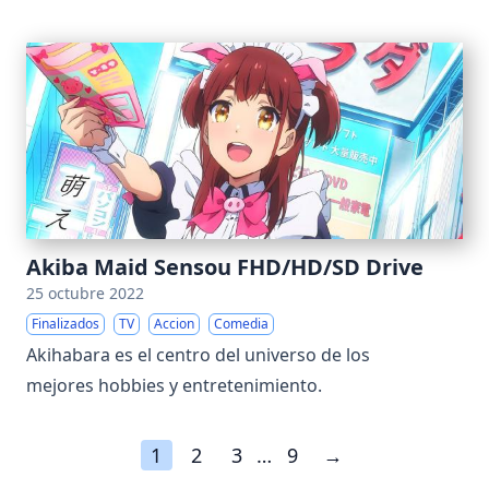
Akiba Maid Sensou FHD/HD/SD Drive
25 octubre 2022
Finalizados
TV
Accion
Comedia
Akihabara es el centro del universo de los
mejores hobbies y entretenimiento.
1
2
3
…
9
→