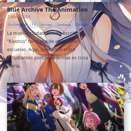
Blue Archive The Animation
7 abril 2024
En Emisión
TV
Accion
Fantasia
Escolar
La masiva ciudad-estado escolar
“Kivotos” formada de cientos de
escuelas. Aquí, conflictos entre
estudiantes portando armas es cosa
diaria.