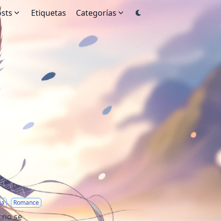
sts
Etiquetas
Categorías
ia
Romance
 no se