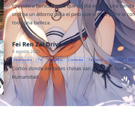
considera bonita, hasta que un día entra a una tienda
otorga un adorno para el pelo que si se lo pone la con
toda una belleza.
Fei Ren Zai Drive
8 agosto 2020
Finalizados
TV
Donghua
Comedia
Fantasia
Historico
Rec
Cortos donde deidades chinas van al mundo humano 
humanidad.