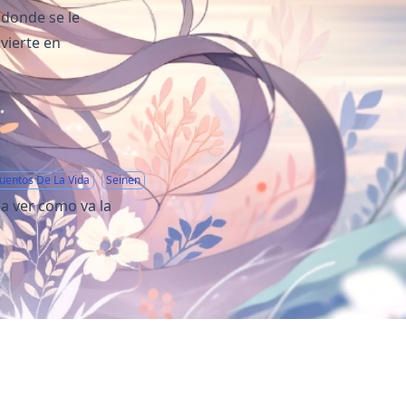
 donde se le
vierte en
uentos De La Vida
Seinen
a ver como va la