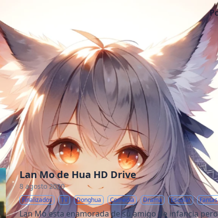
Po
Lan Mo de Hua HD Drive
8 agosto 2020
Finalizados
TV
Donghua
Comedia
Drama
Escolar
Fantas
Lan Mo esta enamorada de su amigo de infancia pero