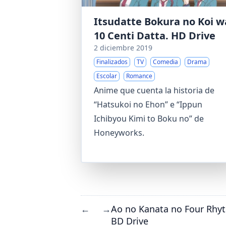
Itsudatte Bokura no Koi w
10 Centi Datta. HD Drive
2 diciembre 2019
Finalizados
TV
Comedia
Drama
Escolar
Romance
Anime que cuenta la historia de
“Hatsukoi no Ehon” e “Ippun
Ichibyou Kimi to Boku no” de
Honeyworks.
Ao no Kanata no Four Rhy
←
→
BD Drive