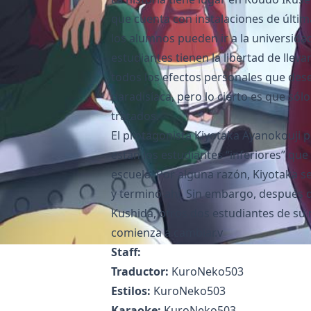
que cuenta con instalaciones de últim
los alumnos pueden ir a la universidad
estudiantes tienen la libertad de lleva
todos los efectos personales que des
paradisíaca, pero lo cierto es que sól
tratados.
El protagonista Kiyotaka Ayanokouji pe
están los estudiantes “inferiores” que 
escuela. Por alguna razón, Kiyotaka 
y terminó ahí. Sin embargo, después 
Kushida, otros dos estudiantes de su 
comienza a cambiar.v
Staff:
Traductor:
KuroNeko503
Estilos:
KuroNeko503
Karaoke:
KuroNeko503