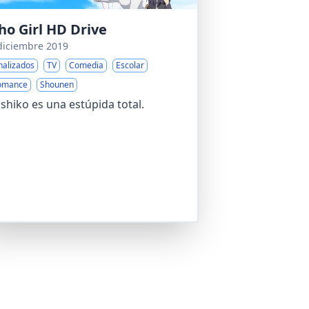
ho Girl HD Drive
diciembre 2019
nalizados
TV
Comedia
Escolar
omance
Shounen
shiko es una estúpida total.