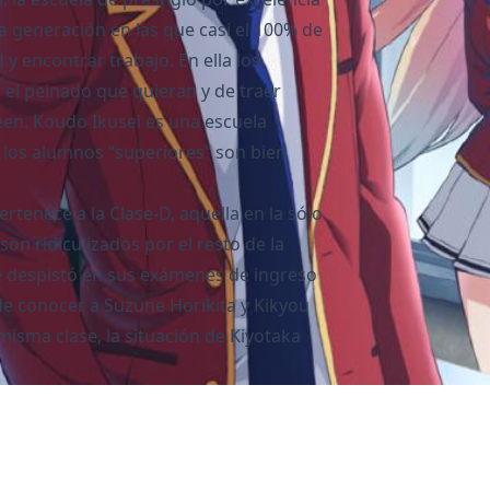
a generación en las que casi el 100% de
 y encontrar trabajo. En ella los
r el peinado que quieran y de traer
een. Koudo Ikusei es una escuela
o los alumnos “superiores” son bien
rtenece a la Clase-D, aquella en la sólo
son ridiculizados por el resto de la
se despistó en sus exámenes de ingreso
de conocer a Suzune Horikita y Kikyou
misma clase, la situación de Kiyotaka