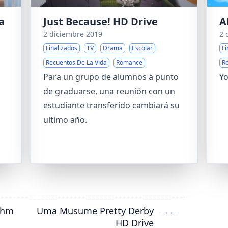
a
Just Because! HD Drive
A
2 diciembre 2019
2 
Finalizados
TV
Drama
Escolar
Fi
Recuentos De La Vida
Romance
R
Para un grupo de alumnos a punto
Yo
de graduarse, una reunión con un
estudiante transferido cambiará su
ultimo año.
thm
Uma Musume Pretty Derby
→
←
HD Drive