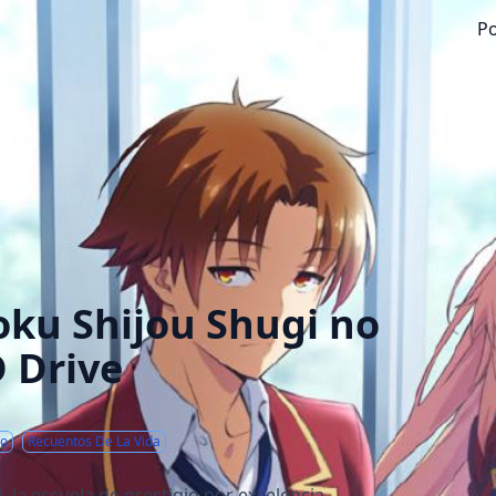
Po
oku Shijou Shugi no
 Drive
co
Recuentos De La Vida
, la escuela de prestigio por excelencia