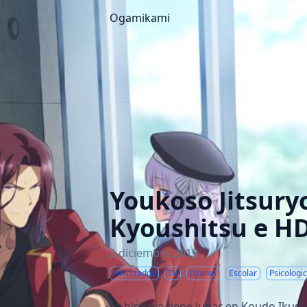
Ogamikami
Youkoso Jitsury
Kyoushitsu e HD
2 diciembre 2019
Finalizados
TV
Drama
Escolar
Psicologi
La historia tiene lugar en Koudo Ikusei