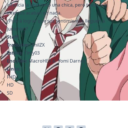
infancia la vea como una chica, pero todos sus
intentos acaban en nada.
¿Podrá lograr que sus sentimientos lleguen a
Junichiro?
Staff:
Traductor:
EnilZX
Estilos:
Timy03
Encodeo:
MacroHEX & Yomi Darnes
Links:
FHD
HD
SD