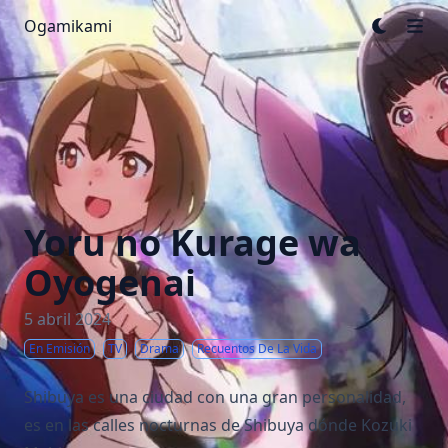
Ogamikami
Yoru no Kurage wa
Oyogenai
5 abril 2024
En Emisión
TV
Drama
Recuentos De La Vida
Shibuya es una ciudad con una gran personalidad,
es en las calles nocturnas de Shibuya dónde Kozuki