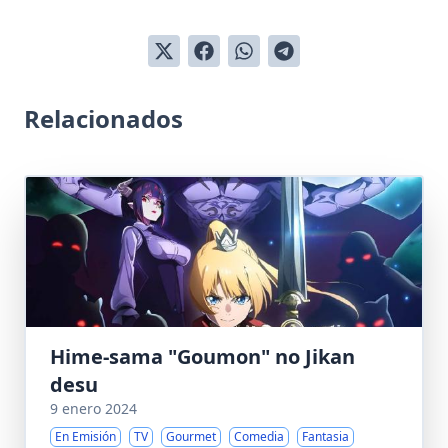
Relacionados
Hime-sama "Goumon" no Jikan
desu
9 enero 2024
En Emisión
TV
Gourmet
Comedia
Fantasia