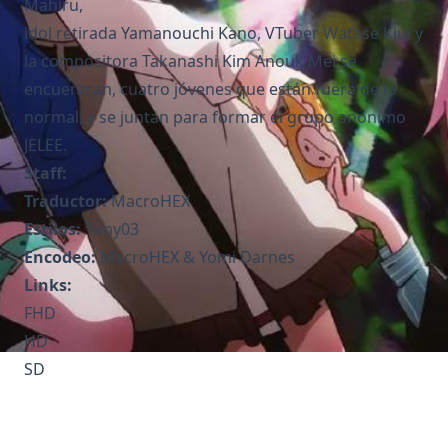
Mahiru,
idol retirada Yamanouchi Kano, VTuber Watase Kiui y
la compositora Takanashi Kim Anouk Mei se
encuentran, cuatro jóvenes que están fuera de lo
normal, y se juntan para formar el grupo anonimo
JELEE.
Staff:
Traductor:
MacroHEX
Estilos:
Timy03
Encodeo:
MacroHEX & Yomi Darnes
Links:
FHD
HD
SD