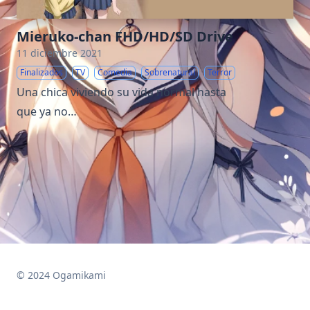
Mieruko-chan FHD/HD/SD Drive
11 diciembre 2021
Finalizados
TV
Comedia
Sobrenatural
Terror
Una chica viviendo su vida normal hasta
que ya no…
© 2024 Ogamikami