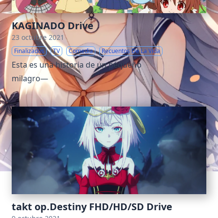
KAGINADO Drive
23 octubre 2021
Finalizados
TV
Comedia
Recuentos De La Vida
Esta es una historia de un pequeño
milagro—
takt op.Destiny FHD/HD/SD Drive