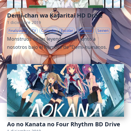
Demi-chan wa Kataritai HD Drive
1 diciembre 2019
Finalizados
TV
Comedia
Escolar
Fantasia
Seinen
Monstruos de las leyendas viven junto a
nosotros bajo el nombre de “Demi-humanos.
Ao no Kanata no Four Rhythm BD Drive